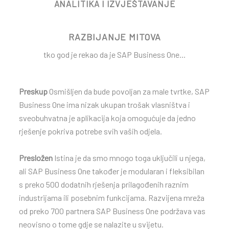
ANALITIKA I IZVJEŠTAVANJE
RAZBIJANJE MITOVA
tko god je rekao da je SAP Business One...
Preskup
Osmišljen da bude povoljan za male tvrtke, SAP
Business One ima nizak ukupan trošak vlasništva i
sveobuhvatna je aplikacija koja omogućuje da jedno
rješenje pokriva potrebe svih vaših odjela.
Presložen
Istina je da smo mnogo toga uključili u njega,
ali SAP Business One također je modularan i fleksibilan
s preko 500 dodatnih rješenja prilagođenih raznim
industrijama ili posebnim funkcijama. Razvijena mreža
od preko 700 partnera SAP Business One podržava vas
neovisno o tome gdje se nalazite u svijetu.