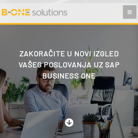
PLANIRANJE PROIZVODNJE
POSLOVNA INTELIGENCIJA
ANALITIKA I IZVJEŠTAVANJE
PRIMJENA
ZAKORAČITE U NOVI IZGLED
FAQ
VAŠEG POSLOVANJA UZ
SAP
KONTAKT
BUSINESS ONE
BS
SR
CG
MAK