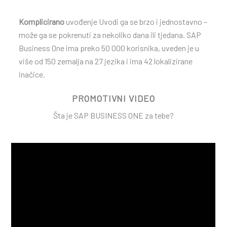
Komplicirano
uvođenje Uvodi ga se brzo i jednostavno –
može ga se pokrenuti za nekoliko dana ili tjedana. SAP
Business One ima preko 50 000 korisnika, uveden je u
više od 150 zemalja na 27 jezika i ima 42 lokalizirane
inačice.
PROMOTIVNI VIDEO
Šta je SAP BUSINESS ONE za tebe?