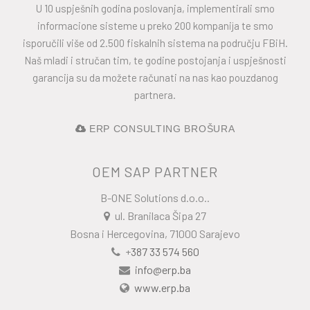
U 10 uspješnih godina poslovanja, implementirali smo
informacione sisteme u preko 200 kompanija te smo
isporučili više od 2.500 fiskalnih sistema na području FBiH.
Naš mladi i stručan tim, te godine postojanja i uspješnosti
garancija su da možete računati na nas kao pouzdanog
partnera.
ERP CONSULTING BROŠURA
OEM SAP PARTNER
B-ONE Solutions d.o.o..
ul. Branilaca Šipa 27
Bosna i Hercegovina, 71000 Sarajevo
+
387 33 574 560
info@erp.ba
www.erp.ba