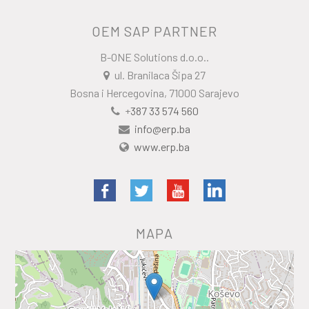
OEM SAP PARTNER
B-ONE Solutions d.o.o..
ul. Branilaca Šipa 27
Bosna i Hercegovina, 71000 Sarajevo
+
387 33 574 560
info@erp.ba
www.erp.ba
MAPA