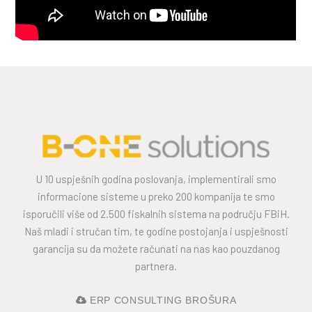
U 10 uspješnih godina poslovanja, implementirali smo
informacione sisteme u preko 200 kompanija te smo
isporučili više od 2.500 fiskalnih sistema na području FBiH.
Naš mladi i stručan tim, te godine postojanja i uspješnosti
garancija su da možete računati na nas kao pouzdanog
partnera.
ERP CONSULTING BROŠURA