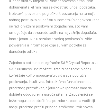
u jedan sustav umjesto u više nepovezanih tabličnih
ENG
dokumenata, eliminiraju se dvostruki unosi podataka,
troškovi i povezane pogreške. Upozorenja na temelju
radnog postupka okidač su automatskih odgovora kada
se radi o važnim poslovnim događajima, što vam
omogućuje da se usredotočite na najvažnije događaje.
Imate jasan uvid u rezultate vašeg poslovanja i više
povjerenja u informacije koje su vam potrebe za
donošenje odluka.
Zajedno s potpuno integriranim SAP Crystal Reports za
SAP Business One možete izraditi nadzorne ploče i
izvještaje koji omogućavaju uvid u sva područja
poslovanja. Intuitivna, interaktivna funkcionalnost
preciznog pretraživanja (drill down) pomaže vam da
dobijete odgovore na goruća pitanja. Zaposlenici se
brže mogu usredotočiti na potrebe kupaca, a voditelji
mogu precizno pratiti prihode, troškove i tok novca