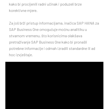
kako bi procijenili radni učinak i poduzeli brze
korektivne mjere.
Za još brži pristup informacijama, inačica SAP HANA za
SAP Business One omogućuje moćnu analitiku u
stvarnom vremenu, što korisnicima olakšava
pretraživanje SAP Business One kako bi pronašli
potrebne informacije i odmah izradili standardne ili ad
hoc izvještaje.