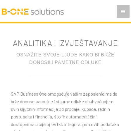
PLANIRANJE PROIZVODNJE
POSLOVNA INTELIGENCIJA
ANALITIKA I IZVJEŠTAVANJE
ANALITIKA I IZVJEŠTAVANJE
PRIMJENA
FAQ
OSNAŽITE SVOJE LJUDE KAKO BI BRŽE
DONOSILI PAMETNE ODLUKE
KONTAKT
BS
SR
SAP Business One omogućuje vašim zaposlenicima da
brže donose pametne i sigurne odluke obuhvaćanjem
CG
svih ključnih informacija od prodaje, kupaca, radnih
postupaka i financija, što ih automatski čini
MAK
dostupnima u cijeloj tvrtki. Integriranjem ovih podataka