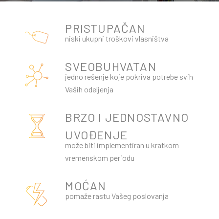
ENG
PRISTUPAČAN
niski ukupni troškovi vlasništva
SVEOBUHVATAN
jedno rešenje koje pokriva potrebe svih
Vaših odeljenja
BRZO I JEDNOSTAVNO
UVOĐENJE
može biti implementiran u kratkom
vremenskom periodu
MOĆAN
pomaže rastu Vašeg poslovanja