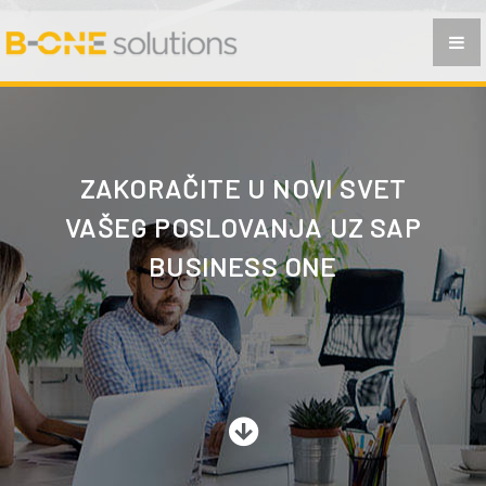
PLANIRANJE PROIZVODNJE
POSLOVNA INTELIGENCIJA
ANALITIKA I IZVJEŠTAVANJE
PRIMENA
ZAKORAČITE U NOVI SVET
FAQ
VAŠEG POSLOVANJA UZ SAP
KONTAKT
BUSINESS ONE
SR
BS
CG
MAK