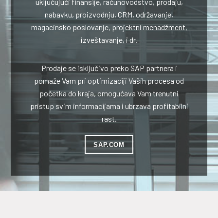
uključujući finansije, računovodstvo, prodaju,
nabavku, proizvodnju, CRM, održavanje,
magacinsko poslovanje, projektni menadžment,
izveštavanje, i dr.
Prodaje se isključivo preko SAP partnera i
pomaže Vam pri optimizaciji Vaših procesa od
početka do kraja, omogućava Vam trenutni
pristup svim informacijama i ubrzava profitabilni
rast.
SAP.COM