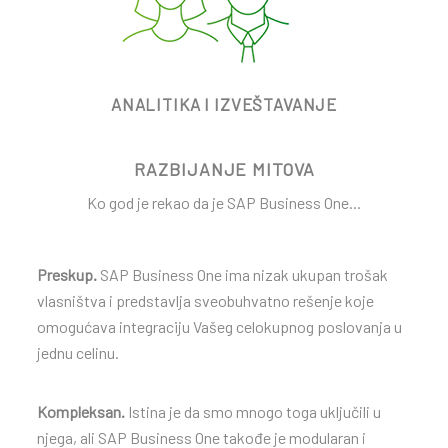
ANALITIKA I IZVEŠTAVANJE
RAZBIJANJE MITOVA
Ko god je rekao da je SAP Business One...
Preskup.
SAP Business One ima nizak ukupan trošak
vlasništva i predstavlja sveobuhvatno rešenje koje
omogućava integraciju Vašeg celokupnog poslovanja u
jednu celinu.
Kompleksan.
Istina je da smo mnogo toga uključili u
njega, ali SAP Business One takođe je modularan i