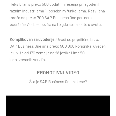
fleksibilan s preko 500 dodatnih rešenja prilagođenih
raznim industrijama ili posebnim funkcijama. Razvijena
mreža od preko 700 SAP Business One partnera
podržaće Vas bez obzira na to gde se nalazite u svetu.
Komplikovan za uvođenje.
Uvodi se poprilično brzo.
SAP Business One ima preko 500 000 korisnika, uveden
je u više od 170 zemalja na 28 jezika i ima 50
lokalizovanih verzija.
PROMOTIVNI VIDEO
Šta je SAP Business One za tebe?